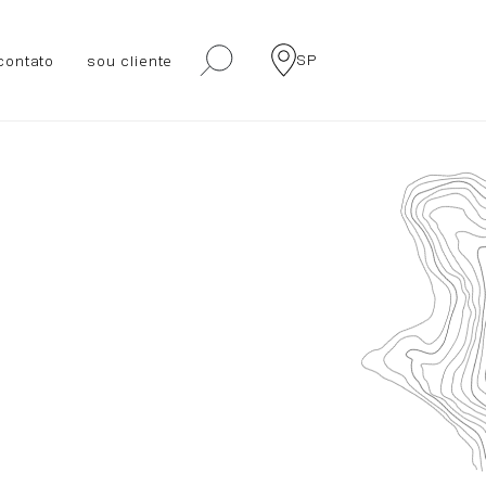
SP
contato
sou cliente