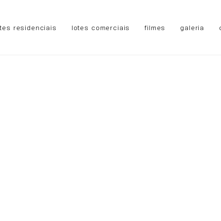
otes residenciais
lotes comerciais
filmes
galeria
comerciais
filmes
galeria
contato
sou cliente
des,