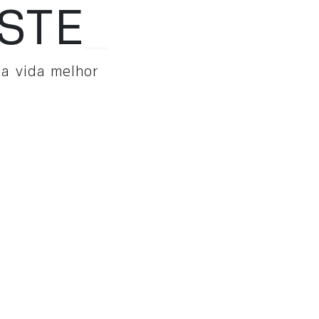
S
_
a vida melhor