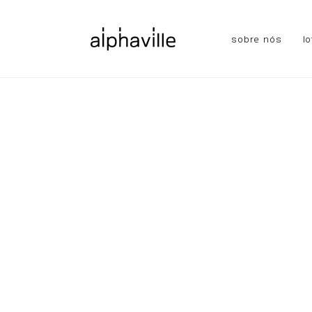
sobre nós
l
sobre nós
lotes residenciais
lotes 
Tel: +55 11 3030-5100
Av. das Nações Unidas 14.171 Vila Gertru
São Paulo - SP, 04794-000, Brasil.