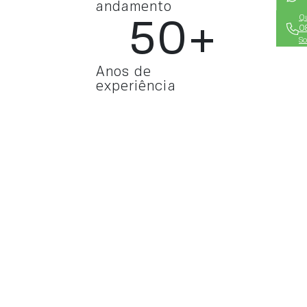
andamento
Qu
50
+
0
So
Anos de
experiência